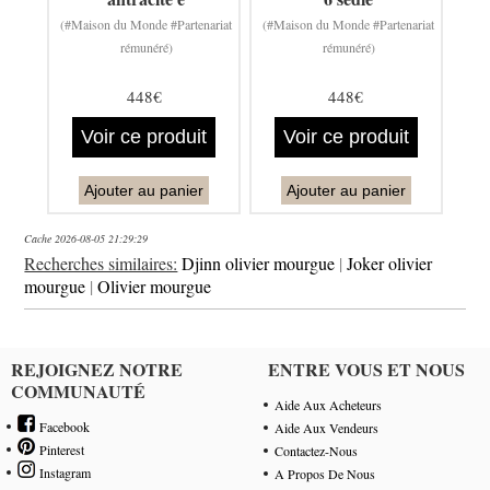
(#Maison du Monde #Partenariat
(#Maison du Monde #Partenariat
rémunéré)
rémunéré)
448€
448€
Voir ce produit
Voir ce produit
Ajouter au panier
Ajouter au panier
Cache 2026-08-05 21:29:29
Recherches similaires:
Djinn olivier mourgue
|
Joker olivier
mourgue
|
Olivier mourgue
REJOIGNEZ NOTRE
ENTRE VOUS ET NOUS
COMMUNAUTÉ
Aide Aux Acheteurs
Facebook
Aide Aux Vendeurs
Pinterest
Contactez-Nous
Instagram
A Propos De Nous