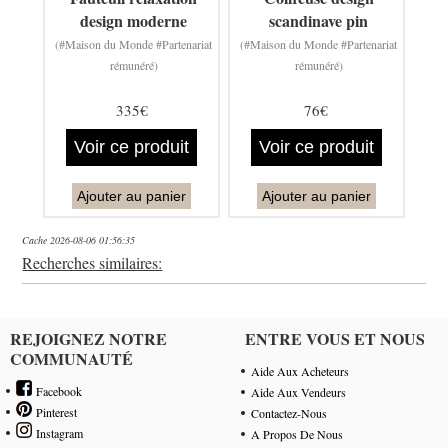
design moderne
scandinave pin
(#Maison du Monde #Partenariat
(#Maison du Monde #Partenariat
rémunéré)
rémunéré)
335€
76€
Voir ce produit
Voir ce produit
Ajouter au panier
Ajouter au panier
Cache 2026-08-06 01:56:35
Recherches similaires:
REJOIGNEZ NOTRE
ENTRE VOUS ET NOUS
COMMUNAUTÉ
Aide Aux Acheteurs
Facebook
Aide Aux Vendeurs
Pinterest
Contactez-Nous
Instagram
A Propos De Nous