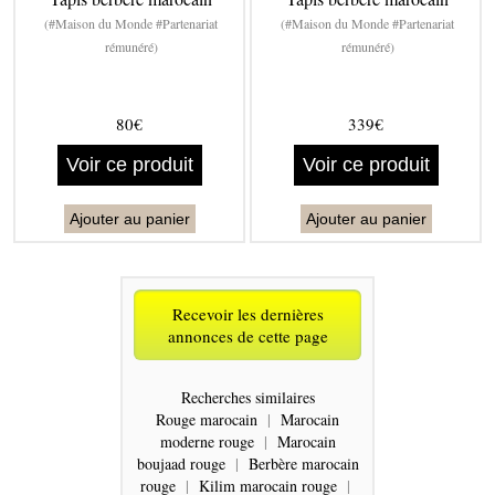
(#Maison du Monde #Partenariat
(#Maison du Monde #Partenariat
rémunéré)
rémunéré)
80€
339€
Voir ce produit
Voir ce produit
Ajouter au panier
Ajouter au panier
Recevoir les dernières
annonces de cette page
Recherches similaires
Rouge marocain
|
Marocain
moderne rouge
|
Marocain
boujaad rouge
|
Berbère marocain
rouge
|
Kilim marocain rouge
|