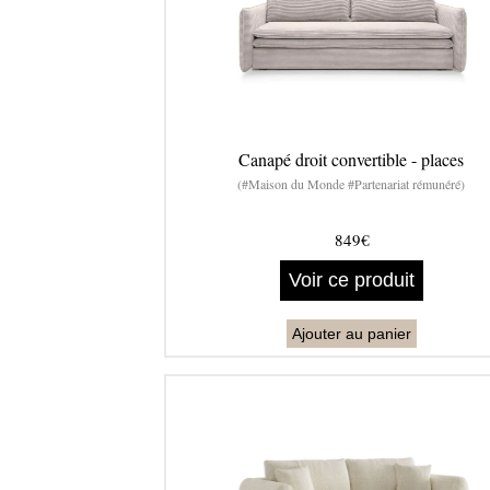
Canapé droit convertible - places
(#Maison du Monde #Partenariat rémunéré)
849€
Voir ce produit
Ajouter au panier