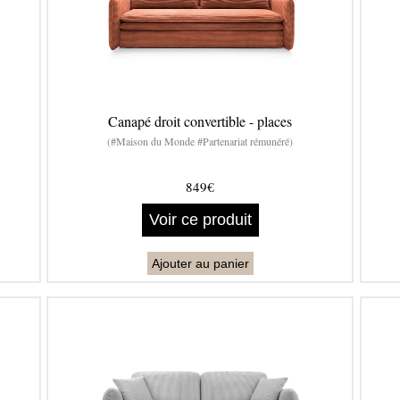
Canapé droit convertible - places
(#Maison du Monde #Partenariat rémunéré)
849€
Voir ce produit
Ajouter au panier