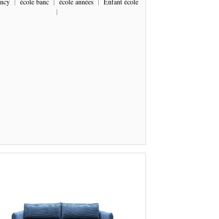
ancy
|
école banc
|
école années
|
Enfant école
|