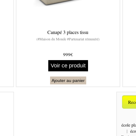
Canapé 3 places tissu
(#Maison du Monde #Partenariat rémunéré)
999€
Voir ce produit
Ajouter au panier
Rece
école pl
|
éco