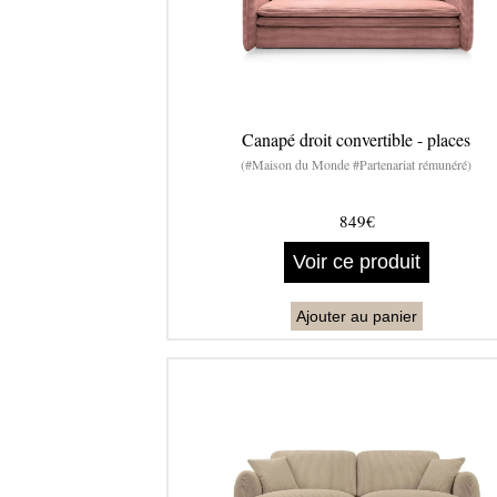
Canapé droit convertible - places
(#Maison du Monde #Partenariat rémunéré)
849€
Voir ce produit
Ajouter au panier