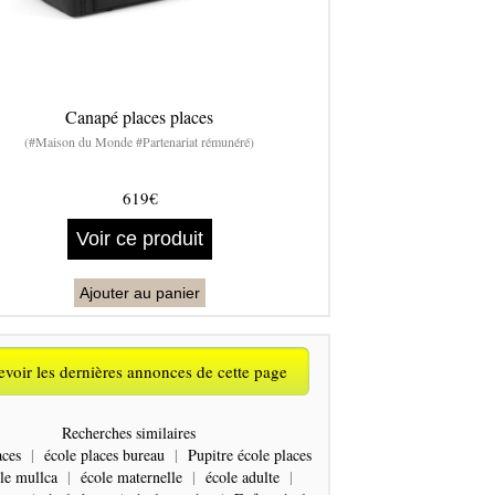
Canapé places places
(#Maison du Monde #Partenariat rémunéré)
619€
Voir ce produit
Ajouter au panier
voir les dernières annonces de cette page
Recherches similaires
aces
|
école places bureau
|
Pupitre école places
le mullca
|
école maternelle
|
école adulte
|