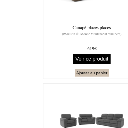
Canapé places places
(#Maison du Monde #Partenariat rémunéré)
619€
Voir ce produit
Ajouter au panier