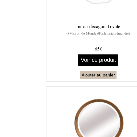
miroir décagonal ovale
(#Maison du Monde #Partenariat rémunéré)
65€
Voir ce produit
Ajouter au panier