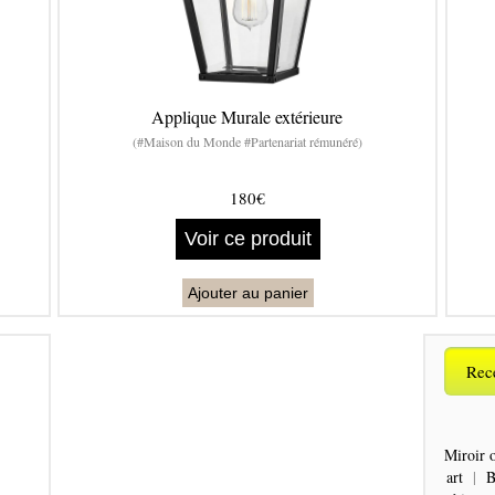
Applique Murale extérieure
(#Maison du Monde #Partenariat rémunéré)
180€
Voir ce produit
Ajouter au panier
Rece
Miroir o
art
|
B