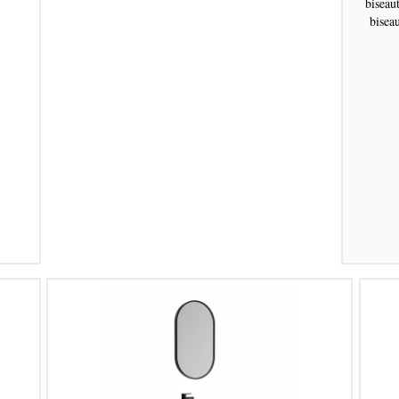
biseaut
bisea