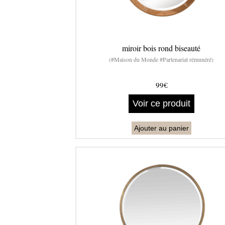
miroir bois rond biseauté
(#Maison du Monde #Partenariat rémunéré)
99€
Voir ce produit
Ajouter au panier