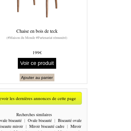
Chaise en bois de teck
(#Maison du Monde #Partenariat rémunéré)
199€
Voir ce produit
Ajouter au panier
voir les dernières annonces de cette page
Recherches similaires
vale biseauté
|
Ovale biseauté
|
Biseauté ovale
iseaute miroir
|
Miroir biseauté cadre
|
Miroir