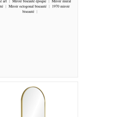
é art
|
Miroir biseauté époque
|
Miroir mural
uté
|
Miroir octogonal biseauté
|
1970 miroir
biseauté
|