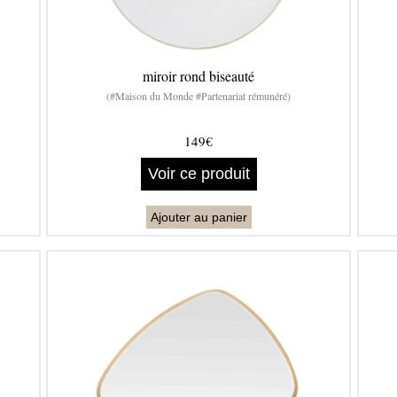
miroir rond biseauté
(#Maison du Monde #Partenariat rémunéré)
149€
Voir ce produit
Ajouter au panier