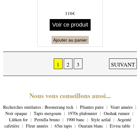
116€
Voir ce produit
Ajouter au panier
1
2
3
SUIVANT
Nous vous conseillons aussi...
Recherches similaires :
Boomerang teck
|
Pliantes paire
|
Veart années
|
Noir opaque
|
Tapis mergoum
|
1970s plafonnier
|
Oushak runner
|
Lütken for
|
Pernilla bruno
|
1900 banc
|
Style azilal
|
Argenté
cafetière
|
Fleur années
|
65m tapis
|
Ouarain blanc
|
Eivisa table
|