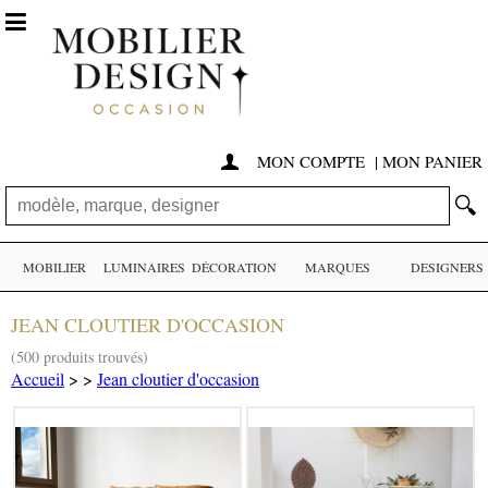

MON COMPTE
|
MON PANIER

🔍
MOBILIER
LUMINAIRES
DÉCORATION
MARQUES
DESIGNERS
JEAN CLOUTIER D'OCCASION
(500 produits trouvés)
Accueil
>
>
Jean cloutier d'occasion