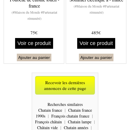
france
(#Maison du Monde #Partenariat
(#Maison du Monde #Partenariat
rémunéré)
rémunéré)
75€
485€
Voir ce produit
Voir ce produit
Ajouter au panier
Ajouter au panier
Recevoir les dernières
annonces de cette page
Recherches similaires
Chatain france
|
Chatain france
1990s
|
François chatain france
|
François châtain
|
Chatain lampe
|
Châtain vide
|
Chatain années
|