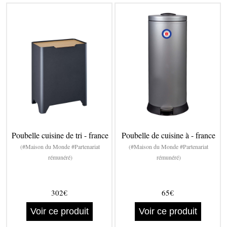
Poubelle cuisine de tri - france
Poubelle de cuisine à - france
(#Maison du Monde #Partenariat
(#Maison du Monde #Partenariat
rémunéré)
rémunéré)
302€
65€
Voir ce produit
Voir ce produit