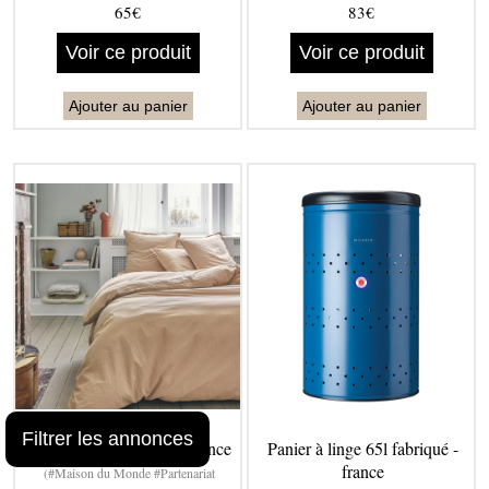
65€
83€
Voir ce produit
Voir ce produit
Ajouter au panier
Ajouter au panier
Filtrer les annonces
Parure de lit en coton - france
Panier à linge 65l fabriqué -
france
(#Maison du Monde #Partenariat