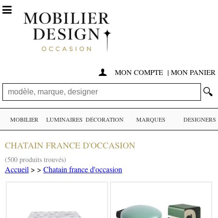

MON COMPTE
|
MON PANIER

🔍
MOBILIER
LUMINAIRES
DÉCORATION
MARQUES
DESIGNERS
CHATAIN FRANCE D'OCCASION
(500 produits trouvés)
Accueil
>
>
Chatain france d'occasion