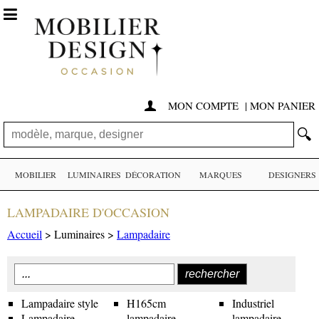

MON COMPTE
|
MON PANIER

🔍
MOBILIER
LUMINAIRES
DÉCORATION
MARQUES
DESIGNERS
LAMPADAIRE D'OCCASION
Accueil
> Luminaires >
Lampadaire
Lampadaire style
H165cm
Industriel
Lampadaire
lampadaire
lampadaire