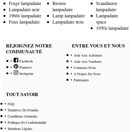
Forgé lampadaire
Bronze
Scandinave
Lampadaire noir
lampadaire
lampadaire
1960s lampadaire
Lamp lampadaire
Lampadaire
Feux lampadaire
Lampadaire trois
space
1950s lampadaire
REJOIGNEZ NOTRE
ENTRE VOUS ET NOUS
COMMUNAUTÉ
Aide Aux Acheteurs
Facebook
Aide Aux Vendeurs
Pinterest
Contactez-Nous
Instagram
A Propos De Nous
Partenaires
TOUT SAVOIR
FAQ
Tentatives De Fraudes
Conditions Générales
Politique De Confidentialité
Mentions Légales