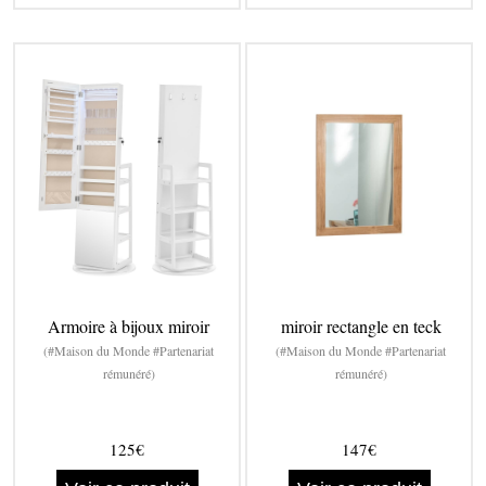
Armoire à bijoux miroir
miroir rectangle en teck
(#Maison du Monde #Partenariat
(#Maison du Monde #Partenariat
rémunéré)
rémunéré)
125€
147€