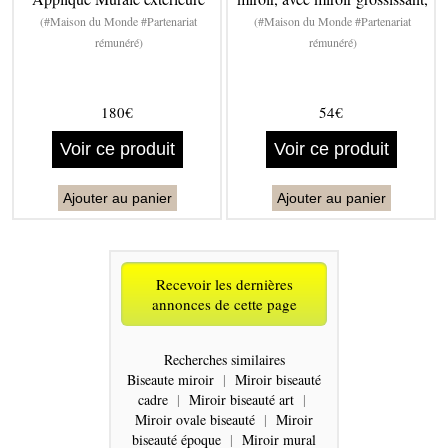
(#Maison du Monde #Partenariat
(#Maison du Monde #Partenariat
rémunéré)
rémunéré)
180€
54€
Voir ce produit
Voir ce produit
Ajouter au panier
Ajouter au panier
Recevoir les dernières
annonces de cette page
Recherches similaires
Biseaute miroir
|
Miroir biseauté
cadre
|
Miroir biseauté art
|
Miroir ovale biseauté
|
Miroir
biseauté époque
|
Miroir mural