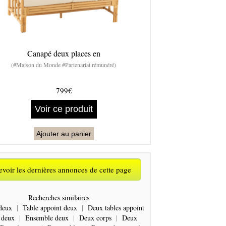
Canapé deux places en
(#Maison du Monde #Partenariat rémunéré)
799€
Voir ce produit
Ajouter au panier
voir les dernières annonces de cette page
Recherches similaires
deux
|
Table appoint deux
|
Deux tables appoint
 deux
|
Ensemble deux
|
Deux corps
|
Deux