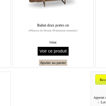
Bahut deux portes en
(#Maison du Monde #Partenariat rémunéré)
590€
Voir ce produit
Ajouter au panier
Rece
Appoint 
|
Lot