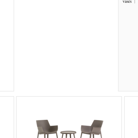
vases
|