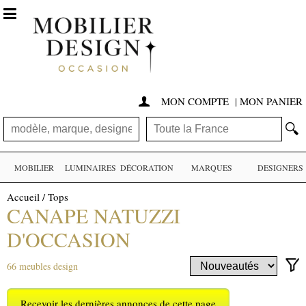

MON COMPTE
|
MON PANIER

🔍
MOBILIER
LUMINAIRES
DÉCORATION
MARQUES
DESIGNERS
Accueil
/
Tops
CANAPE NATUZZI
D'OCCASION
66 meubles design
Recevoir les dernières annonces de cette page