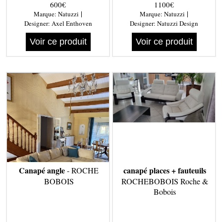
600€
1100€
|
|
Marque:
Natuzzi
Marque:
Natuzzi
Designer:
Axel Enthoven
Designer:
Natuzzi Design
Voir ce produit
Voir ce produit
Canapé angle
canapé places + fauteuils
- ROCHE
BOBOIS
ROCHEBOBOIS Roche &
Bobois