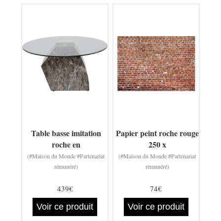
Table basse imitation
Papier peint roche rouge
roche en
250 x
(#Maison du Monde #Partenariat
(#Maison du Monde #Partenariat
rémunéré)
rémunéré)
439€
74€
Voir ce produit
Voir ce produit