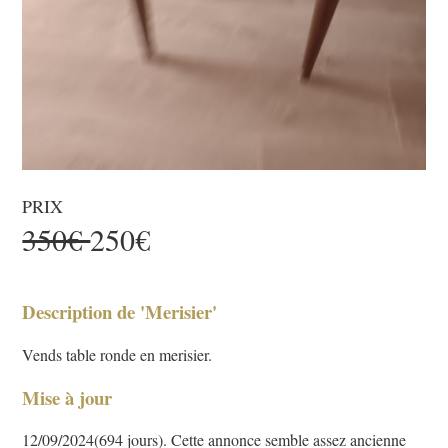
PRIX
350€
250€
Description de 'Merisier'
Vends table ronde en merisier.
Mise à jour
12/09/2024(694 jours). Cette annonce semble assez ancienne