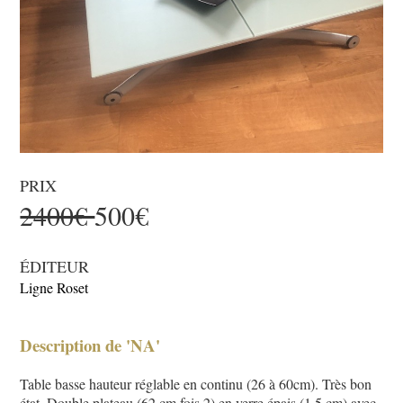
PRIX
2400€
500€
ÉDITEUR
Ligne Roset
Description de 'NA'
Table basse hauteur réglable en continu (26 à 60cm). Très bon
état. Double plateau (62 cm fois 2) en verre épais (1,5 cm) avec