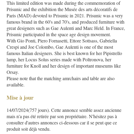
This limited edition was made during the commemoration of
Prisunic and the exhibition the Musée des arts décoratifs de
Paris (MAD) devoted to Prisunic in 2021. Prisunic was a very
famous brand in the 60's and 70's, and produced furniture with
great designers such as Gae Aulenti and Marc Held. In France,
Prisunic participated in the space age design movement.
With Gio Ponti, Piero Fornasetti, Ettore Sottsass, Gabriella
Crespi and Joe Colombo, Gae Aulenti is one of the most
famous Italian designers. She is best known for her Pipistrello
lamp, her Locus Solus series made with Poltronova, her
furniture for Knoll and her design of important museums like
Orsay.
Please note that the matching amrchairs and table are also
available.
Mise à jour
14/07/2024(757 jours). Cette annonce semble assez ancienne
mais n'a pas été retirée par son propriétaire. N'hésitez pas à
consulter d'autres annonces ci-dessous car il se peut que ce
produit soit déjà vendu.