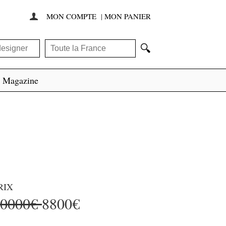
MON COMPTE
|
MON PANIER

🔍
Magazine
RIX
20000€
8800€