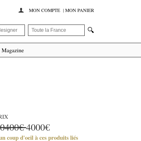
MON COMPTE
|
MON PANIER

🔍
Magazine
RIX
10400€
4000€
un coup d'oeil à ces produits liés