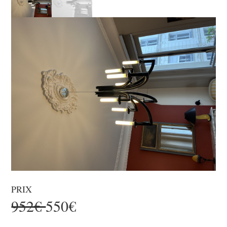
PRIX
952€
550€