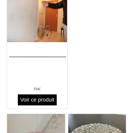
................................................
50€
Voir ce produit