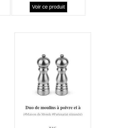
Voir ce produit
Duo de moulins à poivre et à
(#Maison du Monde #Partenariat rémunéré)
84€