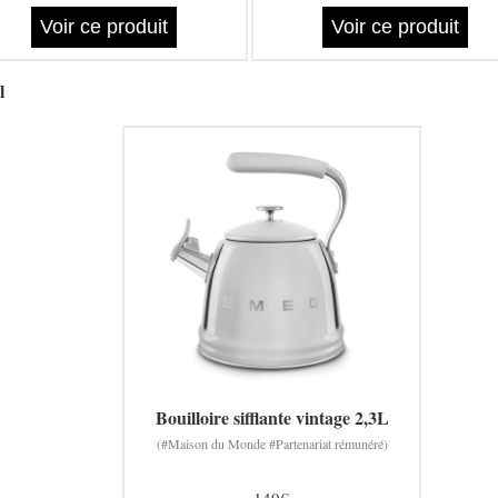
Voir ce produit
Voir ce produit
l
Bouilloire sifflante vintage 2,3L
(#Maison du Monde #Partenariat rémunéré)
140€