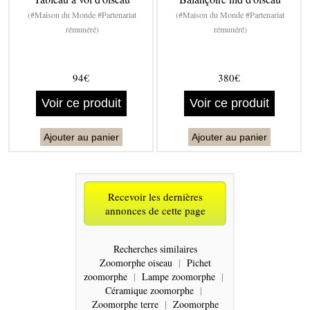
(#Maison du Monde #Partenariat
(#Maison du Monde #Partenariat
rémunéré)
rémunéré)
94€
380€
Voir ce produit
Voir ce produit
Ajouter au panier
Ajouter au panier
Recevoir les dernières
annonces de cette page
Recherches similaires
Zoomorphe oiseau
|
Pichet
zoomorphe
|
Lampe zoomorphe
|
Céramique zoomorphe
|
Zoomorphe terre
|
Zoomorphe