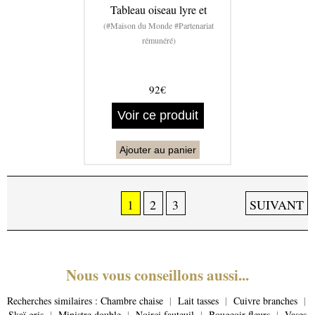
Tableau oiseau lyre et
(#Maison du Monde #Partenariat
rémunéré)
92€
Voir ce produit
Ajouter au panier
1
2
3
SUIVANT
Nous vous conseillons aussi...
Recherches similaires :
Chambre chaise
|
Lait tasses
|
Cuivre branches
|
Skaï gris
|
Ministre double
|
Noirci fauteuil
|
Bougeoir fleurs
|
Vases