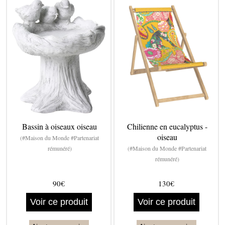
Bassin à oiseaux oiseau
Chilienne en eucalyptus -
oiseau
(#Maison du Monde #Partenariat
rémunéré)
(#Maison du Monde #Partenariat
rémunéré)
90€
130€
Voir ce produit
Voir ce produit