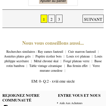
Ajouter au panier
1
2
3
SUIVANT
Nous vous conseillons aussi...
Recherches similaires :
Ray eames fauteuil
|
Cuir marron fauteuil
|
Assiettes plates grès
|
Pupitre écolier bois
|
Louis xvi plateau
|
Louis
philippe secrétaire
|
Métal chromé skaï
|
Forgé plateau verre
|
Basse
rotin bambou
|
Table vintage céramique
|
Bas firmin effet
|
Verre
murano cenedese
|
EM: 0- Q:2 - xviii eme siecle
REJOIGNEZ NOTRE
ENTRE VOUS ET NOUS
COMMUNAUTÉ
Aide Aux Acheteurs