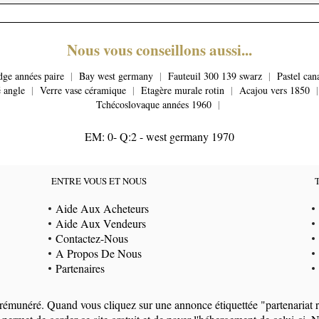
Nous vous conseillons aussi...
dge années paire
|
Bay west germany
|
Fauteuil 300 139 swarz
|
Pastel can
 angle
|
Verre vase céramique
|
Etagère murale rotin
|
Acajou vers 1850
Tchécoslovaque années 1960
|
EM: 0- Q:2 - west germany 1970
ENTRE VOUS ET NOUS
Aide Aux Acheteurs
Aide Aux Vendeurs
Contactez-Nous
A Propos De Nous
Partenaires
at rémunéré. Quand vous cliquez sur une annonce étiquettée "partenaria