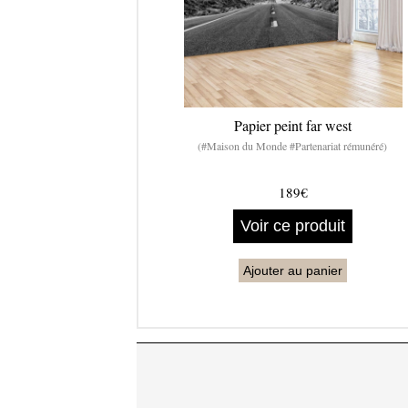
Papier peint far west
(#Maison du Monde #Partenariat rémunéré)
189€
Voir ce produit
Ajouter au panier