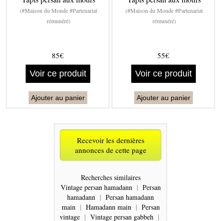
(#Maison du Monde #Partenariat
(#Maison du Monde #Partenariat
rémunéré)
rémunéré)
85€
55€
Voir ce produit
Voir ce produit
Ajouter au panier
Ajouter au panier
Recevoir les dernières
annonces de cette page
Recherches similaires
Vintage persan hamadann
|
Persan
hamadann
|
Persan hamadann
main
|
Hamadann main
|
Persan
vintage
|
Vintage persan gabbeh
|