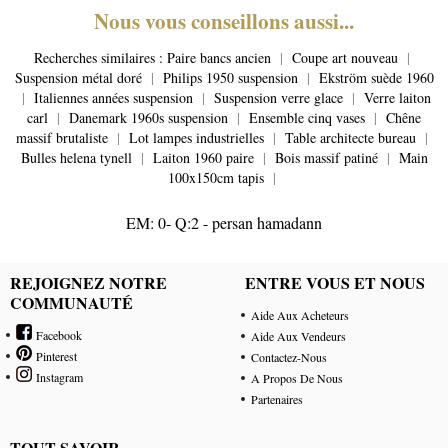
Nous vous conseillons aussi...
Recherches similaires :
Paire bancs ancien
|
Coupe art nouveau
|
Suspension métal doré
|
Philips 1950 suspension
|
Ekström suède 1960
|
Italiennes années suspension
|
Suspension verre glace
|
Verre laiton
carl
|
Danemark 1960s suspension
|
Ensemble cinq vases
|
Chêne
massif brutaliste
|
Lot lampes industrielles
|
Table architecte bureau
|
Bulles helena tynell
|
Laiton 1960 paire
|
Bois massif patiné
|
Main
100x150cm tapis
|
EM: 0- Q:2 - persan hamadann
REJOIGNEZ NOTRE
ENTRE VOUS ET NOUS
COMMUNAUTÉ
Aide Aux Acheteurs
Facebook
Aide Aux Vendeurs
Pinterest
Contactez-Nous
Instagram
A Propos De Nous
Partenaires
TOUT SAVOIR