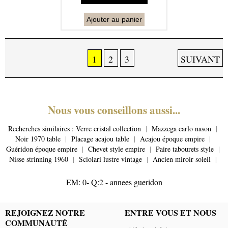
Ajouter au panier
1
2
3
SUIVANT
Nous vous conseillons aussi...
Recherches similaires :
Verre cristal collection
|
Mazzega carlo nason
|
Noir 1970 table
|
Placage acajou table
|
Acajou époque empire
|
Guéridon époque empire
|
Chevet style empire
|
Paire tabourets style
|
Nisse strinning 1960
|
Sciolari lustre vintage
|
Ancien miroir soleil
|
EM: 0- Q:2 - annees gueridon
REJOIGNEZ NOTRE
ENTRE VOUS ET NOUS
COMMUNAUTÉ