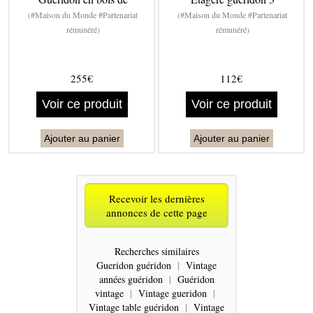
(#Maison du Monde #Partenariat
(#Maison du Monde #Partenariat
rémunéré)
rémunéré)
255€
112€
Voir ce produit
Voir ce produit
Ajouter au panier
Ajouter au panier
Recevoir les dernières
annonces de cette page
Recherches similaires
Gueridon guéridon
|
Vintage
années guéridon
|
Guéridon
vintage
|
Vintage gueridon
|
Vintage table guéridon
|
Vintage