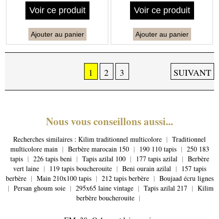
Voir ce produit
Voir ce produit
Ajouter au panier
Ajouter au panier
1
2
3
SUIVANT
Nous vous conseillons aussi...
Recherches similaires :
Kilim traditionnel multicolore
|
Traditionnel
multicolore main
|
Berbère marocain 150
|
190 110 tapis
|
250 183
tapis
|
226 tapis beni
|
Tapis azilal 100
|
177 tapis azilal
|
Berbère
vert laine
|
119 tapis boucherouite
|
Beni ourain azilal
|
157 tapis
berbère
|
Main 210x100 tapis
|
212 tapis berbère
|
Boujaad écru lignes
|
Persan ghoum soie
|
295x65 laine vintage
|
Tapis azilal 217
|
Kilim
berbère boucherouite
|