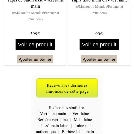
main
(#Maison du Monde #Partenariat
(#Maison du Monde #Partenariat
rémunéré)
rémunéré)
399€
99€
Voir ce produit
Voir ce produit
Ajouter au panier
Ajouter au panier
Recevoir les dernières
annonces de cette page
Recherches similaires
Vert laine main
|
Vert laine
|
Berbère vert laine
|
Main laine
|
Tissé main laine
|
Laine main
authentique
|
Berbère laine main
|