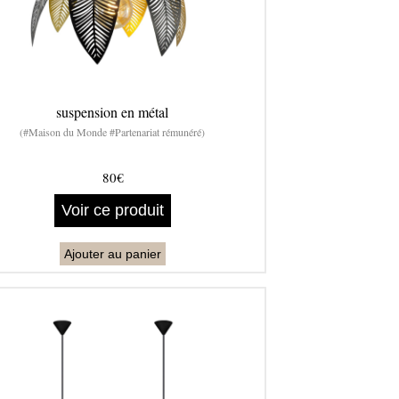
suspension en métal
(#Maison du Monde #Partenariat rémunéré)
80€
Voir ce produit
Ajouter au panier