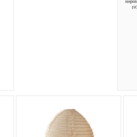
suspen
19