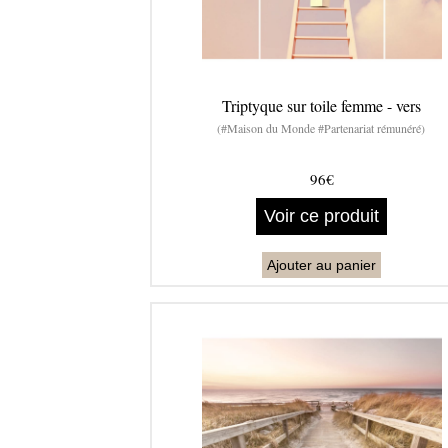
Triptyque sur toile femme - vers
(#Maison du Monde #Partenariat rémunéré)
96€
Voir ce produit
Ajouter au panier