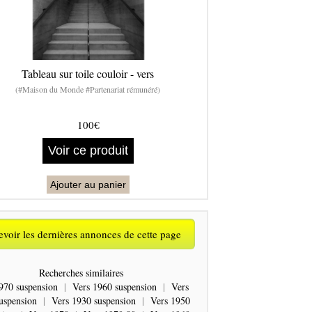
Tableau sur toile couloir - vers
(#Maison du Monde #Partenariat rémunéré)
100€
Voir ce produit
Ajouter au panier
voir les dernières annonces de cette page
Recherches similaires
970 suspension
|
Vers 1960 suspension
|
Vers
uspension
|
Vers 1930 suspension
|
Vers 1950