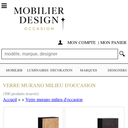

MON COMPTE
|
MON PANIER

🔍
MOBILIER
LUMINAIRES
DÉCORATION
MARQUES
DESIGNERS
VERRE MURANO MILIEU D'OCCASION
(500 produits trouvés)
Accueil
>
>
Verre murano milieu d'occasion