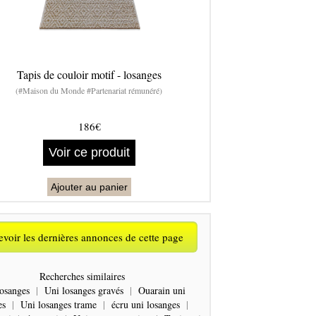
Tapis de couloir motif - losanges
(#Maison du Monde #Partenariat rémunéré)
186€
Voir ce produit
Ajouter au panier
voir les dernières annonces de cette page
Recherches similaires
osanges
|
Uni losanges gravés
|
Ouarain uni
es
|
Uni losanges trame
|
écru uni losanges
|