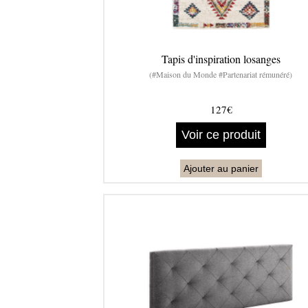
Tapis d'inspiration losanges
(#Maison du Monde #Partenariat rémunéré)
127€
Voir ce produit
Ajouter au panier