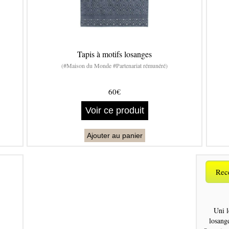
Tapis à motifs losanges
(#Maison du Monde #Partenariat rémunéré)
60€
Voir ce produit
Ajouter au panier
Rece
Uni l
losang