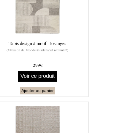
Tapis design à motif - losanges
(#Maison du Monde #Partenariat rémunéré)
299€
Voir ce produit
Ajouter au panier