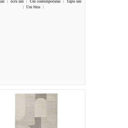
uni
|
écru uni
|
Uni contemporaine
|
Tapis uni
|
Uni bleu
|