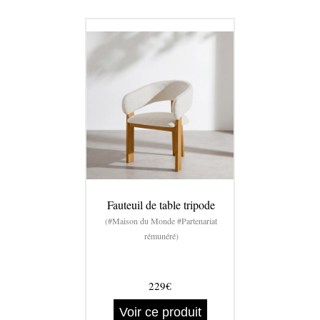
Fauteuil de table tripode
(#Maison du Monde #Partenariat
rémunéré)
229€
Voir ce produit