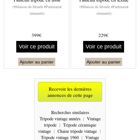
(#Maison du Monde #Partenariat
(#Maison du Monde #Partenariat
rémunéré)
rémunéré)
399€
229€
Voir ce produit
Voir ce produit
Ajouter au panier
Ajouter au panier
Recevoir les dernières
annonces de cette page
Recherches similaires
Tripode vintage années
|
Vintage
tripode
|
Tripode céramique
vintage
|
Chaise tripode vintage
|
Tripode vintage 1960
|
Vintage