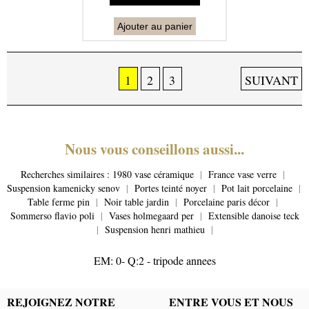
Ajouter au panier
1
2
3
SUIVANT
Nous vous conseillons aussi...
Recherches similaires :
1980 vase céramique
|
France vase verre
|
Suspension kamenicky senov
|
Portes teinté noyer
|
Pot lait porcelaine
|
Table ferme pin
|
Noir table jardin
|
Porcelaine paris décor
|
Sommerso flavio poli
|
Vases holmegaard per
|
Extensible danoise teck
|
Suspension henri mathieu
|
EM: 0- Q:2 - tripode annees
REJOIGNEZ NOTRE
ENTRE VOUS ET NOUS