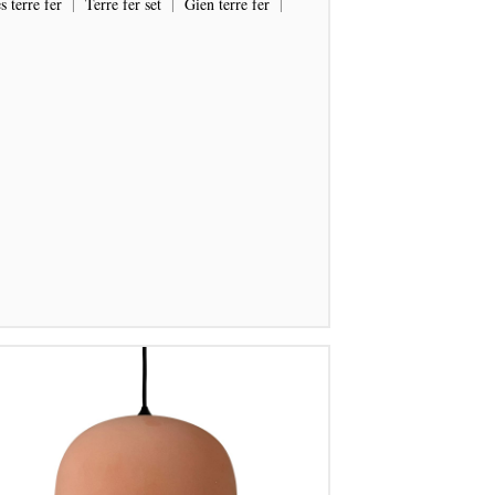
s terre fer
|
Terre fer set
|
Gien terre fer
|