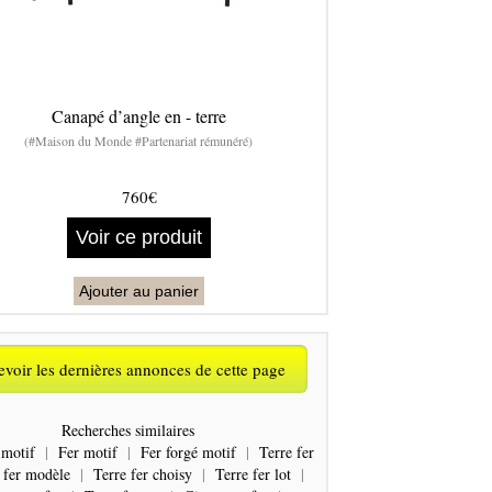
Canapé d’angle en - terre
(#Maison du Monde #Partenariat rémunéré)
760€
Voir ce produit
Ajouter au panier
voir les dernières annonces de cette page
Recherches similaires
 motif
|
Fer motif
|
Fer forgé motif
|
Terre fer
 fer modèle
|
Terre fer choisy
|
Terre fer lot
|