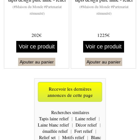
(#Maison du Monde #Partenariat
(#Maison du Monde #Partenariat
rémunéré)
rémunéré)
202€
1225€
Voir ce produit
Voir ce produit
Ajouter au panier
Ajouter au panier
Recevoir les dernières
annonces de cette page
Recherches similaires
Tapis laine relief
|
Laine relief
|
Laine blanc relief
|
Décor relief
|
émaillée relief
|
Fort relief
|
Relief set
|
Motifs relief
|
Blanc