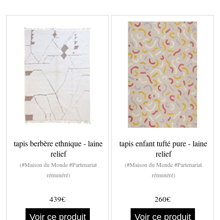
tapis berbère ethnique - laine
tapis enfant tufté pure - laine
relief
relief
(#Maison du Monde #Partenariat
(#Maison du Monde #Partenariat
rémunéré)
rémunéré)
439€
260€
Voir ce produit
Voir ce produit