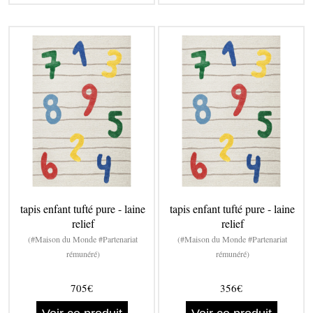
tapis enfant tufté pure - laine
tapis enfant tufté pure - laine
relief
relief
(#Maison du Monde #Partenariat
(#Maison du Monde #Partenariat
rémunéré)
rémunéré)
705€
356€