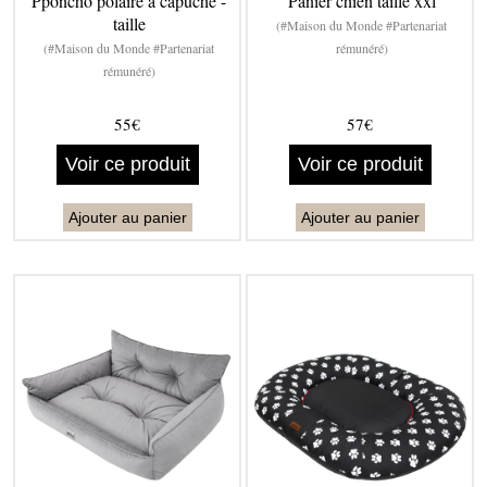
Pponcho polaire à capuche -
Panier chien taille xxl
taille
(#Maison du Monde #Partenariat
(#Maison du Monde #Partenariat
rémunéré)
rémunéré)
55€
57€
Voir ce produit
Voir ce produit
Ajouter au panier
Ajouter au panier