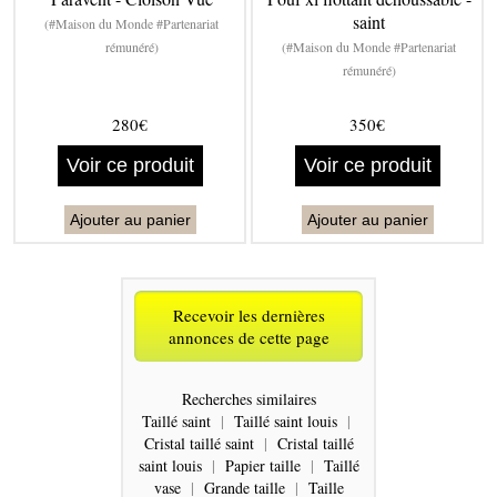
saint
(#Maison du Monde #Partenariat
rémunéré)
(#Maison du Monde #Partenariat
rémunéré)
280€
350€
Voir ce produit
Voir ce produit
Ajouter au panier
Ajouter au panier
Recevoir les dernières
annonces de cette page
Recherches similaires
Taillé saint
|
Taillé saint louis
|
Cristal taillé saint
|
Cristal taillé
saint louis
|
Papier taille
|
Taillé
vase
|
Grande taille
|
Taille