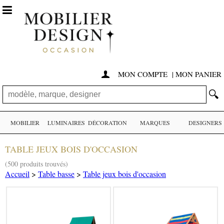

MON COMPTE
|
MON PANIER

🔍
MOBILIER
LUMINAIRES
DÉCORATION
MARQUES
DESIGNERS
TABLE JEUX BOIS D'OCCASION
(500 produits trouvés)
Accueil
>
Table basse
>
Table jeux bois d'occasion