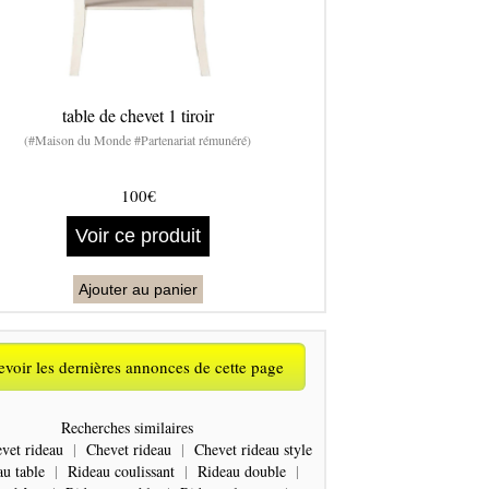
table de chevet 1 tiroir
(#Maison du Monde #Partenariat rémunéré)
100€
Voir ce produit
Ajouter au panier
voir les dernières annonces de cette page
Recherches similaires
vet rideau
|
Chevet rideau
|
Chevet rideau style
au table
|
Rideau coulissant
|
Rideau double
|