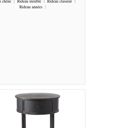
u chêne
|
Rideau meuble
|
Rideau classeur
|
Rideau années
|