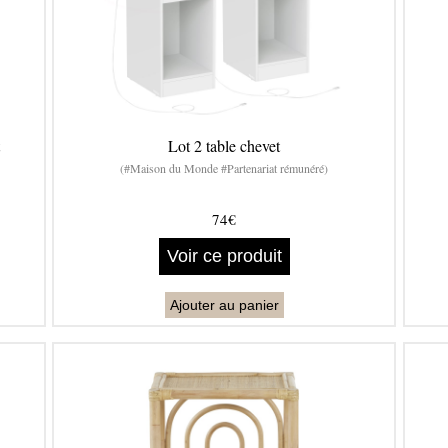
t
Lot 2 table chevet
(#Maison du Monde #Partenariat rémunéré)
74€
Voir ce produit
Ajouter au panier