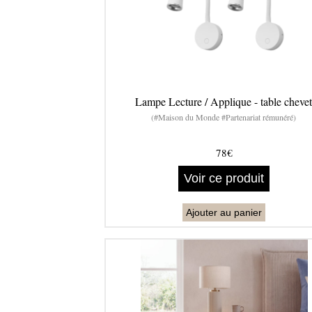
Lampe Lecture / Applique - table cheve
(#Maison du Monde #Partenariat rémunéré)
78€
Voir ce produit
Ajouter au panier