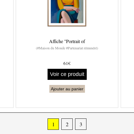
Affiche ''Portrait of
(#Maison du Monde #Partenariat rémunéré)
61€
Voir ce produit
Ajouter au panier
1
2
3