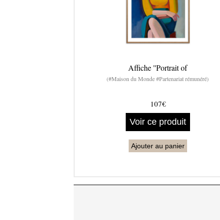
Affiche ''Portrait of
(#Maison du Monde #Partenariat rémunéré)
107€
Voir ce produit
Ajouter au panier