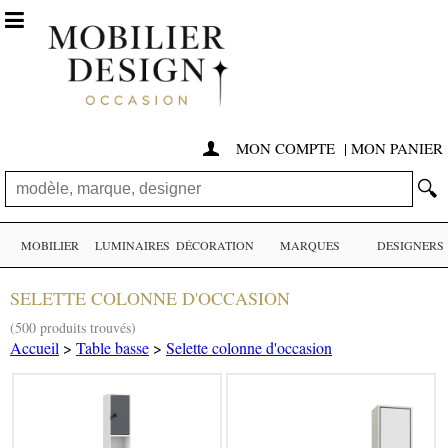

MON COMPTE
|
MON PANIER

🔍
MOBILIER
LUMINAIRES
DÉCORATION
MARQUES
DESIGNERS
SELETTE COLONNE D'OCCASION
(500 produits trouvés)
Accueil
>
Table basse
>
Selette colonne d'occasion