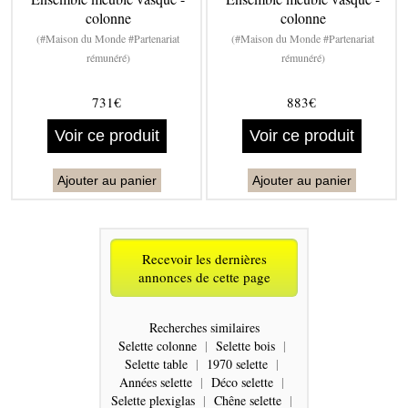
colonne
colonne
(#Maison du Monde #Partenariat
(#Maison du Monde #Partenariat
rémunéré)
rémunéré)
731€
883€
Voir ce produit
Voir ce produit
Ajouter au panier
Ajouter au panier
Recevoir les dernières
annonces de cette page
Recherches similaires
Selette colonne
|
Selette bois
|
Selette table
|
1970 selette
|
Années selette
|
Déco selette
|
Selette plexiglas
|
Chêne selette
|