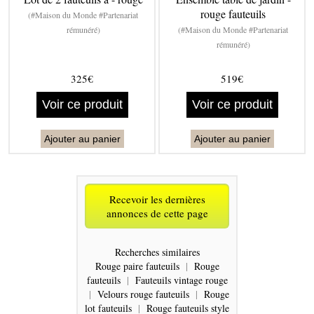
rouge fauteuils
(#Maison du Monde #Partenariat
rémunéré)
(#Maison du Monde #Partenariat
rémunéré)
325€
519€
Voir ce produit
Voir ce produit
Ajouter au panier
Ajouter au panier
Recevoir les dernières
annonces de cette page
Recherches similaires
Rouge paire fauteuils
|
Rouge
fauteuils
|
Fauteuils vintage rouge
|
Velours rouge fauteuils
|
Rouge
lot fauteuils
|
Rouge fauteuils style