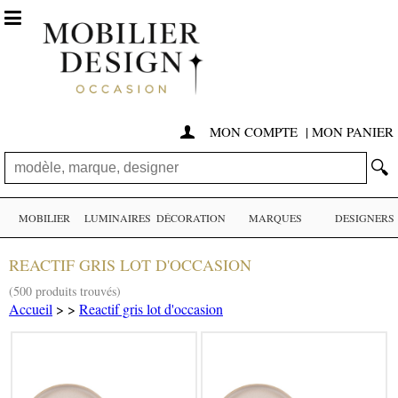

MON COMPTE
|
MON PANIER

🔍
MOBILIER
LUMINAIRES
DÉCORATION
MARQUES
DESIGNERS
REACTIF GRIS LOT D'OCCASION
(500 produits trouvés)
Accueil
>
>
Reactif gris lot d'occasion