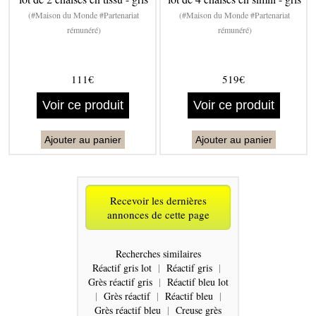
(#Maison du Monde #Partenariat
(#Maison du Monde #Partenariat
rémunéré)
rémunéré)
111€
519€
Voir ce produit
Voir ce produit
Ajouter au panier
Ajouter au panier
Recevoir les dernières
annonces de cette page
Recherches similaires
Réactif gris lot
|
Réactif gris
|
Grès réactif gris
|
Réactif bleu lot
|
Grès réactif
|
Réactif bleu
|
Grès réactif bleu
|
Creuse grès