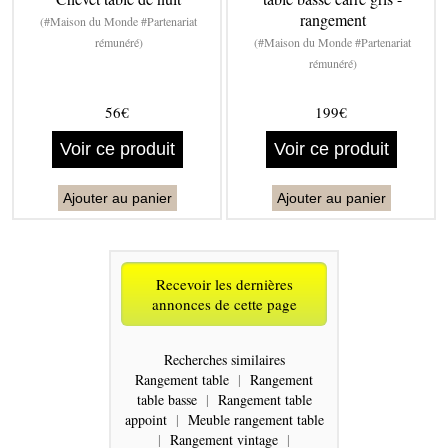
rangement
(#Maison du Monde #Partenariat
rémunéré)
(#Maison du Monde #Partenariat
rémunéré)
56€
199€
Voir ce produit
Voir ce produit
Ajouter au panier
Ajouter au panier
Recevoir les dernières
annonces de cette page
Recherches similaires
Rangement table
|
Rangement
table basse
|
Rangement table
appoint
|
Meuble rangement table
|
Rangement vintage
|