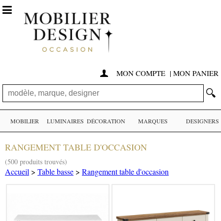

MON COMPTE
|
MON PANIER

🔍
MOBILIER
LUMINAIRES
DÉCORATION
MARQUES
DESIGNERS
RANGEMENT TABLE D'OCCASION
(500 produits trouvés)
Accueil
>
Table basse
>
Rangement table d'occasion