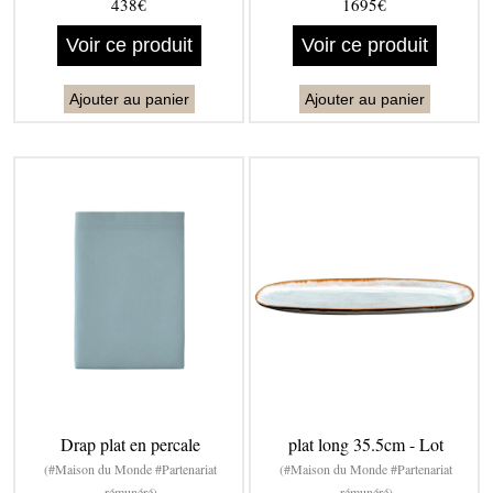
438€
1695€
Voir ce produit
Voir ce produit
Ajouter au panier
Ajouter au panier
Drap plat en percale
plat long 35.5cm - Lot
(#Maison du Monde #Partenariat
(#Maison du Monde #Partenariat
rémunéré)
rémunéré)