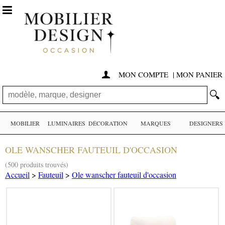

MON COMPTE
|
MON PANIER

🔍
MOBILIER
LUMINAIRES
DÉCORATION
MARQUES
DESIGNERS
OLE WANSCHER FAUTEUIL D'OCCASION
(500 produits trouvés)
Accueil
>
Fauteuil
>
Ole wanscher fauteuil d'occasion