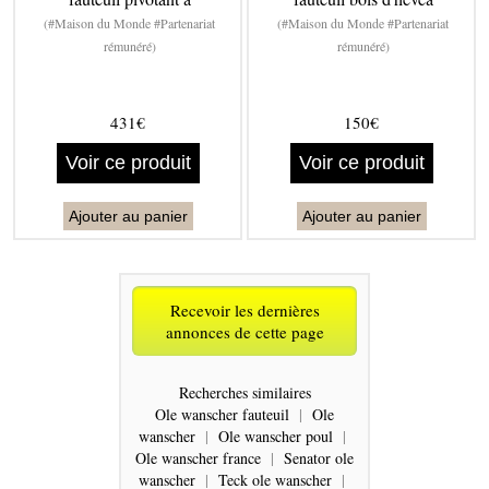
(#Maison du Monde #Partenariat
(#Maison du Monde #Partenariat
rémunéré)
rémunéré)
431€
150€
Voir ce produit
Voir ce produit
Ajouter au panier
Ajouter au panier
Recevoir les dernières
annonces de cette page
Recherches similaires
Ole wanscher fauteuil
|
Ole
wanscher
|
Ole wanscher poul
|
Ole wanscher france
|
Senator ole
wanscher
|
Teck ole wanscher
|