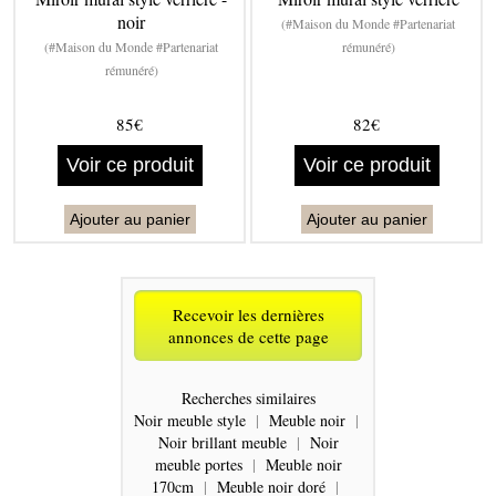
noir
(#Maison du Monde #Partenariat
(#Maison du Monde #Partenariat
rémunéré)
rémunéré)
85€
82€
Voir ce produit
Voir ce produit
Ajouter au panier
Ajouter au panier
Recevoir les dernières
annonces de cette page
Recherches similaires
Noir meuble style
|
Meuble noir
|
Noir brillant meuble
|
Noir
meuble portes
|
Meuble noir
170cm
|
Meuble noir doré
|