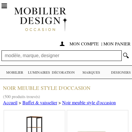

MON COMPTE
|
MON PANIER

🔍
MOBILIER
LUMINAIRES
DÉCORATION
MARQUES
DESIGNERS
NOIR MEUBLE STYLE D'OCCASION
(500 produits trouvés)
Accueil
>
Buffet & vaisselier
>
Noir meuble style d'occasion