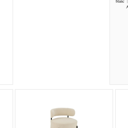
blanc
A