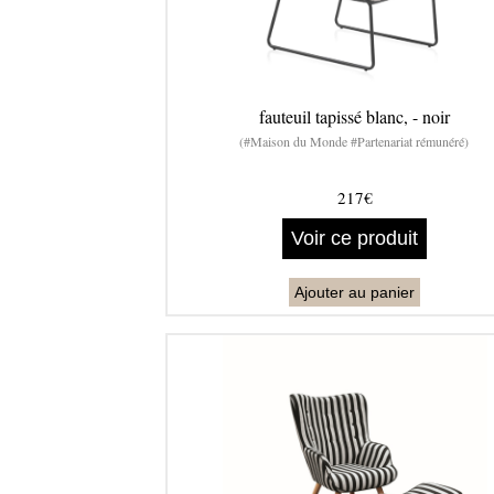
fauteuil tapissé blanc, - noir
(#Maison du Monde #Partenariat rémunéré)
217€
Voir ce produit
Ajouter au panier