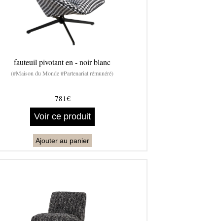
fauteuil pivotant en - noir blanc
(#Maison du Monde #Partenariat rémunéré)
781€
Voir ce produit
Ajouter au panier