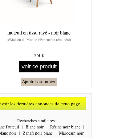
fauteuil en tissu rayé - noir blanc
(#Maison du Monde #Partenariat rémunéré)
250€
Voir ce produit
Ajouter au panier
voir les dernières annonces de cette page
Recherches similaires
anc fauteuil
|
Blanc noir
|
Résine noir blanc
|
blanc noir
|
Zanafi noir blanc
|
Marocain noir