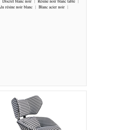
|
Discret blanc noir
|
Résine noir blanc table
|
lu résine noir blanc
|
Blanc acier noir
|