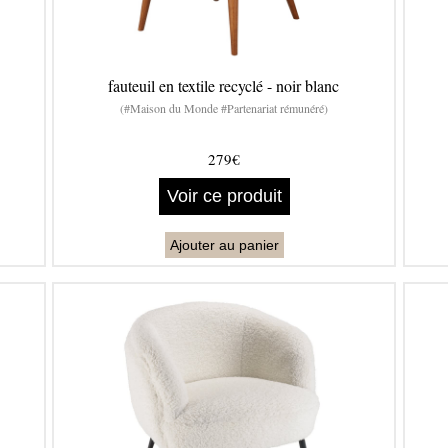
fauteuil en textile recyclé - noir blanc
(#Maison du Monde #Partenariat rémunéré)
279€
Voir ce produit
Ajouter au panier