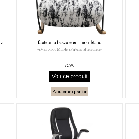
nc
fauteuil à bascule en - noir blanc
(#Maison du Monde #Partenariat rémunéré)
759€
Voir ce produit
Ajouter au panier