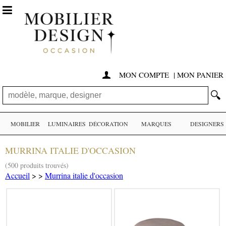

MON COMPTE
|
MON PANIER

🔍
MOBILIER
LUMINAIRES
DÉCORATION
MARQUES
DESIGNERS
MURRINA ITALIE D'OCCASION
(500 produits trouvés)
Accueil
>
>
Murrina italie d'occasion