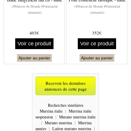
(#Maison du Monde #Partenariat
(#Maison du Monde #Partenariat
rémunéré)
rémunéré)
403€
352€
Voir ce produit
Voir ce produit
Ajouter au panier
Ajouter au panier
Recevoir les dernières
annonces de cette page
Recherches similaires
Murrina italie
|
Murrina italie
suspension
|
Murano murrina italie
|
Murano murrina
|
Murrina
années
|
Laiton murano murrina
|