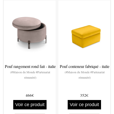
Pouf rangement rond fait - italie
Pouf conteneur fabriqué - italie
(#Maison du Monde #Partenariat
(#Maison du Monde #Partenariat
rémunéré)
rémunéré)
466€
352€
Voir ce produit
Voir ce produit