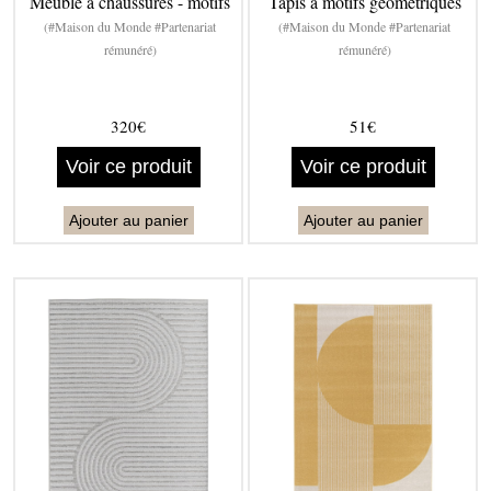
Meuble à chaussures - motifs
Tapis à motifs géométriques
(#Maison du Monde #Partenariat
(#Maison du Monde #Partenariat
rémunéré)
rémunéré)
320€
51€
Voir ce produit
Voir ce produit
Ajouter au panier
Ajouter au panier