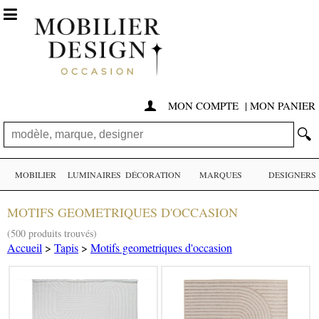

MON COMPTE
|
MON PANIER

🔍
MOBILIER
LUMINAIRES
DÉCORATION
MARQUES
DESIGNERS
MOTIFS GEOMETRIQUES D'OCCASION
(500 produits trouvés)
Accueil
>
Tapis
>
Motifs geometriques d'occasion