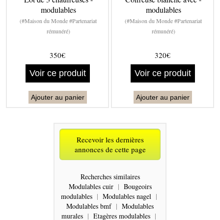
modulables
modulables
(#Maison du Monde #Partenariat
(#Maison du Monde #Partenariat
rémunéré)
rémunéré)
350€
320€
Voir ce produit
Voir ce produit
Ajouter au panier
Ajouter au panier
Recevoir les dernières
annonces de cette page
Recherches similaires
Modulables cuir
|
Bougeoirs
modulables
|
Modulables nagel
|
Modulables bmf
|
Modulables
murales
|
Etagères modulables
|