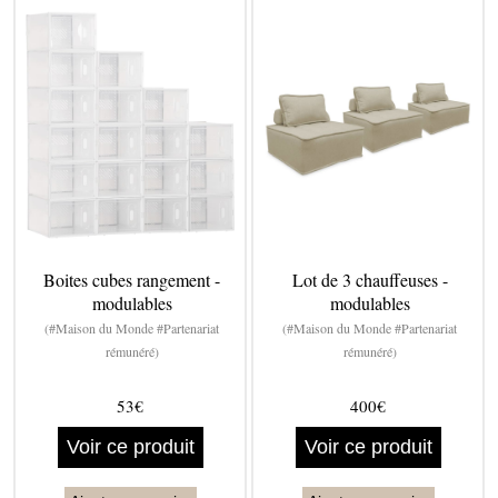
Boites cubes rangement -
Lot de 3 chauffeuses -
modulables
modulables
(#Maison du Monde #Partenariat
(#Maison du Monde #Partenariat
rémunéré)
rémunéré)
53€
400€
Voir ce produit
Voir ce produit