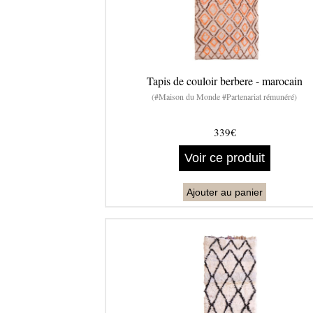
Tapis de couloir berbere - marocain
(#Maison du Monde #Partenariat rémunéré)
339€
Voir ce produit
Ajouter au panier