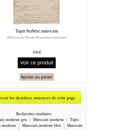
Tapis berbère marocain
(#Maison du Monde #Partenariat rémunéré)
300€
Voir ce produit
Ajouter au panier
voir les dernières annonces de cette page
Recherches similaires
in moderne gris
|
Marocain moderne
|
Tapis
n moderne
|
Marocain moderne bleu
|
Marocain