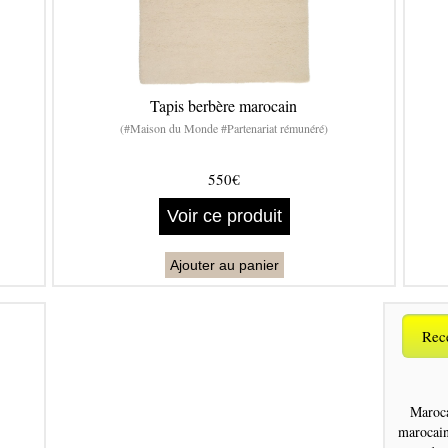
Tapis berbère marocain
(#Maison du Monde #Partenariat rémunéré)
550€
Voir ce produit
Ajouter au panier
Rece
Maroca
marocai