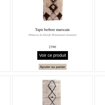
Tapis berbere marocain
(#Maison du Monde #Partenariat rémunéré)
239€
Voir ce produit
Ajouter au panier