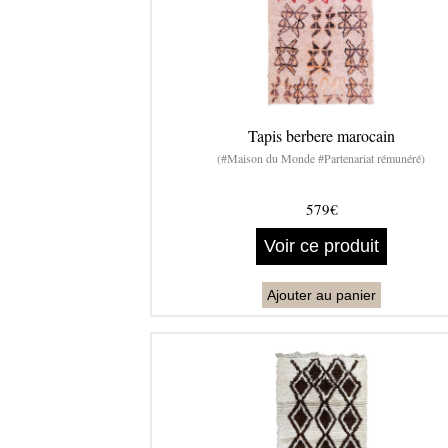
Tapis berbere marocain
(#Maison du Monde #Partenariat rémunéré)
579€
Voir ce produit
Ajouter au panier