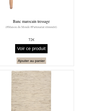
Banc marocain tressage
(#Maison du Monde #Partenariat rémunéré)
72€
Voir ce produit
Ajouter au panier