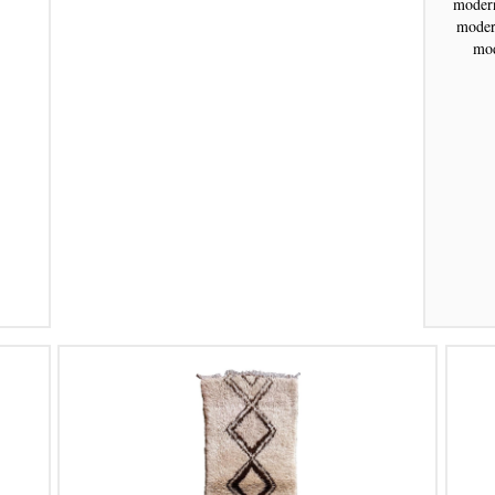
modern
moder
mod