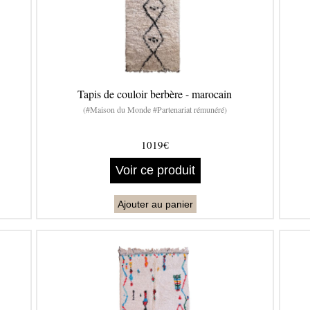
Tapis de couloir berbère - marocain
(#Maison du Monde #Partenariat rémunéré)
1019€
Voir ce produit
Ajouter au panier