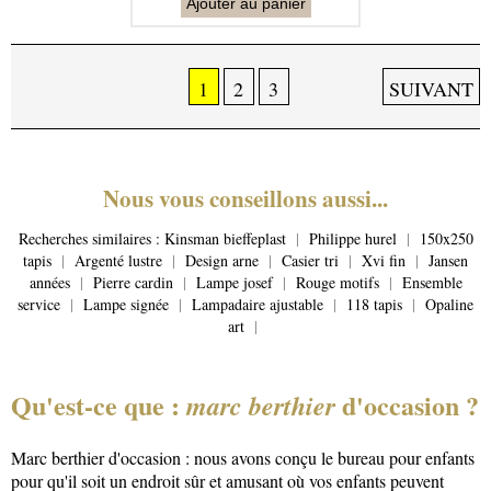
Ajouter au panier
1
2
3
SUIVANT
Nous vous conseillons aussi...
Recherches similaires :
Kinsman bieffeplast
|
Philippe hurel
|
150x250
tapis
|
Argenté lustre
|
Design arne
|
Casier tri
|
Xvi fin
|
Jansen
années
|
Pierre cardin
|
Lampe josef
|
Rouge motifs
|
Ensemble
service
|
Lampe signée
|
Lampadaire ajustable
|
118 tapis
|
Opaline
art
|
Qu'est-ce que :
d'occasion ?
marc berthier
Marc berthier d'occasion : nous avons conçu le bureau pour enfants
pour qu'il soit un endroit sûr et amusant où vos enfants peuvent