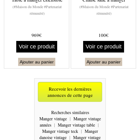
(#Maison du Monde #Partenariat
(#Maison du Monde #Partenariat
rémunéré)
rémunéré)
969€
100€
Voir ce produit
Voir ce produit
Ajouter au panier
Ajouter au panier
Recevoir les dernières
annonces de cette page
Recherches similaires
Manger vintage
|
Manger vintage
années
|
Manger vintage table
|
Manger vintage teck
|
Manger
danoise vintage
|
Manger vintage