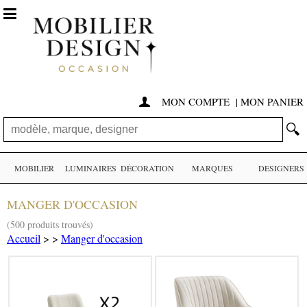

MON COMPTE
|
MON PANIER

🔍
MOBILIER
LUMINAIRES
DÉCORATION
MARQUES
DESIGNERS
MANGER D'OCCASION
(500 produits trouvés)
Accueil
>
>
Manger d'occasion