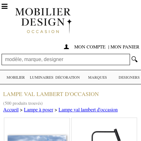

MON COMPTE
|
MON PANIER

🔍
MOBILIER
LUMINAIRES
DÉCORATION
MARQUES
DESIGNERS
LAMPE VAL LAMBERT D'OCCASION
(500 produits trouvés)
Accueil
>
Lampe à poser
>
Lampe val lambert d'occasion