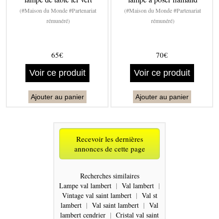
(#Maison du Monde #Partenariat
(#Maison du Monde #Partenariat
rémunéré)
rémunéré)
65€
70€
Voir ce produit
Voir ce produit
Ajouter au panier
Ajouter au panier
Recevoir les dernières
annonces de cette page
Recherches similaires
Lampe val lambert
|
Val lambert
|
Vintage val saint lambert
|
Val st
lambert
|
Val saint lambert
|
Val
lambert cendrier
|
Cristal val saint